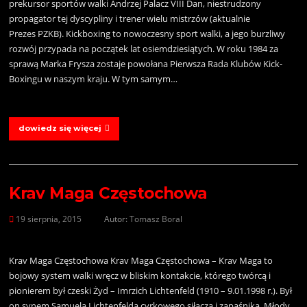
prekursor sportów walki Andrzej Palacz VIII Dan, niestrudzony
propagator tej dyscypliny i trener wielu mistrzów (aktualnie
Prezes PZKB). Kickboxing to nowoczesny sport walki, a jego burzliwy
rozwój przypada na początek lat osiemdziesiątych. W roku 1984 za
sprawą Marka Frysza zostaje powołana Pierwsza Rada Klubów Kick-
Boxingu w naszym kraju. W tym samym…
dowiedz się więcej
Krav Maga Częstochowa
19 sierpnia, 2015
Autor:
Tomasz Boral
Krav Maga Częstochowa Krav Maga Częstochowa – Krav Maga to
bojowy system walki wręcz w bliskim kontakcie, którego twórcą i
pionierem był czeski Żyd – Imrzich Lichtenfeld (1910 – 9.01.1998 r.). Był
on synem Samuela Lichtenfelda cyrkowego siłacza i zapaśnika. Młody