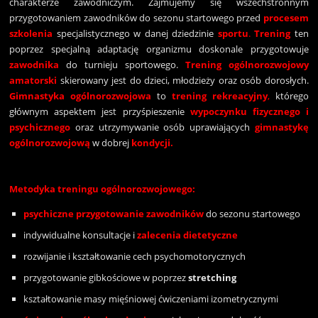
charakterze zawodniczym. Zajmujemy się wszechstronnym
przygotowaniem zawodników do sezonu startowego przed
procesem
szkolenia
specjalistycznego w danej dziedzinie
sportu
.
Trening
ten
poprzez specjalną adaptację organizmu doskonale przygotowuje
zawodnika
do turnieju sportowego.
Trening ogólnorozwojowy
amatorski
skierowany jest do dzieci, młodzieży oraz osób dorosłych.
Gimnastyka
ogólnorozwojowa
to
trening rekreacyjny
,
którego
głównym aspektem jest przyśpieszenie
wypoczynku fizycznego i
psychicznego
oraz utrzymywanie osób uprawiających
gimnastykę
ogólnorozwojową
w dobrej
kondycji.
Metodyka treningu ogólnorozwojowego:
psychiczne przygotowanie zawodników
do sezonu startowego
indywidualne konsultacje i
zalecenia dietetyczne
rozwijanie i kształtowanie cech psychomotorycznych
przygotowanie gibkościowe w poprzez
stretching
kształtowanie masy mięśniowej ćwiczeniami izometrycznymi