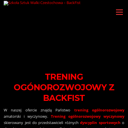
Przejdź
do
Menu
treści
TRENING
OGÓNOROZWOJOWY Z
BACKFIST
W naszej ofercie znajdą Państwo
trening ogólnorozwojowy
amatorski i wyczynowy.
Trening ogólnorozwojowy wyczynowy
skierowany jest do przedstawicieli różnych
dyscyplin
sportowych
o