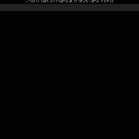
Screenr parallax theme
autorstwa FameThemes