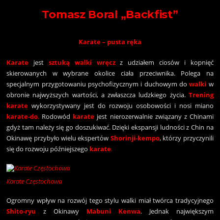
Tomasz Boral „Backfist”
Karate – pusta ręka
Karate
jest
sztuką walki wręcz
z udziałem ciosów i kopnięć
skierowanych w wybrane okolice ciała przeciwnika. Polega na
specjalnym przygotowaniu psychofizycznym i duchowym do
walki
w
obronie najwyższych wartości, a zwłaszcza ludzkiego życia.
Trening
karate
wykorzystywany jest do rozwoju osobowości i nosi miano
karate-do
.
Rodowód
karate
jest nierozerwalnie związany z Chinami
gdyż tam należy się go doszukiwać. Dzięki ekspansji ludności z Chin na
Okinawę przybyło wielu ekspertów
Shorinji-kempo
, którzy przyczynili
się do rozwoju późniejszego
karate
.
Karate Częstochowa
Ogromny wpływ na rozwój tego stylu walki miał twórca tradycyjnego
Shito-ryu
z Okinawy
Mabuni Kenwa
. Jednak największym