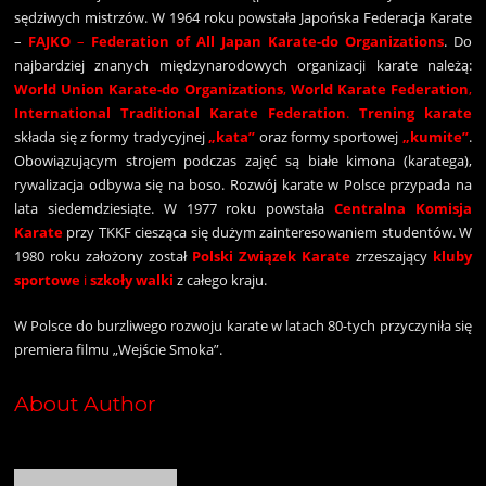
sędziwych mistrzów. W 1964 roku powstała Japońska Federacja Karate
–
FAJKO
–
Federation of All Japan Karate-do Organizations
. Do
najbardziej znanych międzynarodowych organizacji karate należą:
World Union Karate-do
Organizations
,
World Karate Federation
,
International Traditional Karate Federation
.
Trening karate
składa się z formy tradycyjnej
„kata”
oraz formy sportowej
„kumite”
.
Obowiązującym strojem podczas zajęć są białe kimona (karatega),
rywalizacja odbywa się na boso. Rozwój karate w Polsce przypada na
lata siedemdziesiąte. W 1977 roku powstała
Centralna Komisja
Karate
przy TKKF ciesząca się dużym zainteresowaniem studentów. W
1980 roku założony został
Polski Związek Karate
zrzeszający
kluby
sportowe
i
szkoły walki
z całego kraju.
W Polsce do burzliwego rozwoju karate w latach 80-tych przyczyniła się
premiera filmu „Wejście Smoka”.
About Author