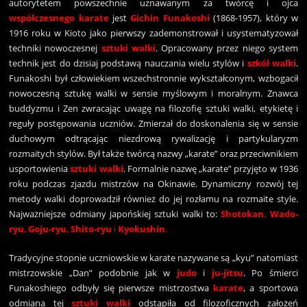
autorytetem powszechnie uznawanym za twórcę i ojca
współczesnego karate
jest
Gichin Funakoshi
(1868-1957), który w
1916 roku w Kioto jako pierwszy zademonstrował i usystematyzował
techniki nowoczesnej
sztuki walki
. Opracowany przez niego system
technik jest do dzisiaj podstawą nauczania wielu stylów i
szkół walki
.
Funakoshi był człowiekiem wszechstronnie wykształconym, wzbogacił
nowoczesną sztukę walki w sensie myślowym i moralnym. Znawca
buddyzmu i Zen zwracając uwagę na filozofię sztuki walki, etykietę i
reguły postępowania uczniów. Zmierzał do doskonalenia się w sensie
duchowym odtrącając niezdrową rywalizację i partykularyzm
rozmaitych stylów. Był także twórcą nazwy „karate” oraz przeciwnikiem
usportowienia
sztuki walki
. Formalnie nazwę „karate” przyjęto w 1936
roku podczas zjazdu mistrzów na Okinawie. Dynamiczny rozwój tej
metody walki doprowadził również do jej rozłamu na rozmaite style.
Najważniejsze odmiany japońskiej sztuki walki to:
Shotokan
,
Wado-
ryu
,
Goju-ryu
,
Shito-ryu
i
Kyokushin
.
Tradycyjne stopnie uczniowskie w karate nazywane są „kyu” natomiast
mistrzowskie „Dan” podobnie jak w
judo
i
ju-jitsu
. Po śmierci
Funakoshiego odbyły się pierwsze mistrzostwa
karate
, a sportowa
odmiana tej
sztuki walki
odstąpiła od filozoficznych założeń