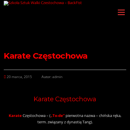
Przejdź
do
Menu
treści
Karate Częstochowa
20 marca, 2015
Autor:
admin
Karate Częstochowa
Karate
Częstochowa – (
„To-de”
pierwotna nazwa – chińska ręka,
term. związany z dynastią Tang).