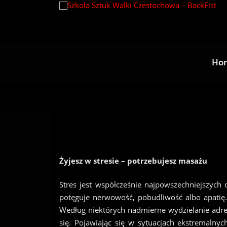
Przejdź
do
treści
Ho
Żyjesz w stresie – potrzebujesz masażu
Stres jest współcześnie najpowszechniejszych
potęguje nerwowość, pobudliwość albo apatię. 
Według niektórych nadmierne wydzielanie adren
się. Pojawiając się w sytuacjach ekstremalnyc