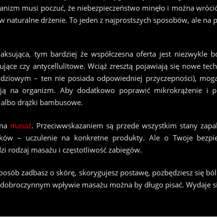
rganizm musi poczuć, że niebezpieczeństwo minęło i można wróci
w naturalne drżenie. To jeden z najprostszych sposobów, ale na 
laksująca, tym bardziej że współczesna oferta jest niezwykle 
gujące czy antycellulitowe. Wciąż zresztą pojawiają się nowe tec
adziowym – ten nie posiada odpowiedniej przyczepności), mog
ją na organizm. Aby dodatkowo poprawić mikrokrążenie i po
e albo drążki bambusowe.
 na
masaż
. Przeciwwskazaniem są przede wszystkim stany zapaln
ów – uczulenie na konkretne produkty. Ale o Twoje bezpie
i rodzaj masażu i częstotliwość zabiegów.
sposób zadbasz o skórę, skorygujesz postawę, pozbędziesz się bólu
O dobroczynnym wpływie masażu można by długo pisać. Wydaje się