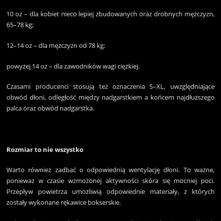
10 oz – dla kobiet nieco lepiej zbudowanych oraz drobnych mężczyzn,
65–78 kg;
12–14 oz – dla mężczyzn od 78 kg;
powyżej 14 oz – dla zawodników wagi ciężkiej.
Czasami producenci stosują też oznaczenia S–XL, uwzględniające
obwód dłoni, odległość między nadgarstkiem a końcem najdłuższego
palca oraz obwód nadgarstka.
Rozmiar to nie wszystko
Warto również zadbać o odpowiednią wentylację dłoni. To ważne,
ponieważ w czasie wzmożonej aktywności skóra się mocniej poci.
Przepływ powietrza umożliwią odpowiednie materiały, z których
zostały wykonane rękawice bokserskie.