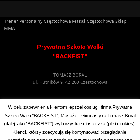
Trener Personalny Częstochowa
Masaż Częstochowa
Sklep
MMA
Prywatna Szkoła Walki
"BACKFIST"
TOMASZ BORAL
ul. Hutników 9, 42-200 Częstochowa
e-mail: backfist@wp.pl
W celu zapewnienia klientom lepszej obsługi, firma Prywatna
tel: +48 602 745 495
Szkoła Walki "BACKFIST", Masaże - Gimnastyka Tomasz Boral
(dalej jako "BACKFIST") wykorzystuje ciasteczka (pliki cookies).
Klienci, którzy zdecydują się kontynuować przeglądanie,