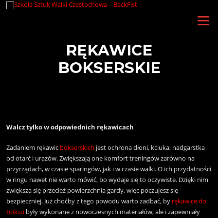
Przejdź
do
Menu
treści
RĘKAWICE
BOKSERSKIE
Walcz tylko w odpowiednich rękawicach
Zadaniem rękawic
bokserskich
jest ochrona dłoni, kciuka, nadgarstka
od otarć i urazów. Zwiększają one komfort treningów zarówno na
przyrządach, w czasie sparingów, jak i w czasie walki. O ich przydatności
w ringu nawet nie warto mówić, bo wydaje się to oczywiste. Dzięki nim
zwiększa się przecież powierzchnia gardy, więc poczujesz się
bezpieczniej. Już choćby z tego powodu warto zadbać, by
rękawice do
boksu
były wykonane z nowoczesnych materiałów, ale i zapewniały