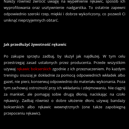
Należy również zwrócić uwagę na wypełnienie rękawic, sposób ich
wyprofilowania oraz usztywnienie nadgarstka. To ostatnie zapewni
odpowiednio szeroki rzep, miękki i dobrze wykończony, co pozwoli Ci
uniknąć nieprzyjemnych obtarć.
Jak przedłużyć żywotność rękawic
Po zakupie sprzętu zadbaj, by służył jak najdłużej. W tym celu
przestrzegaj zasad ustalonych przez producenta. Przede wszystkim
używaj
rękawic bokserskich
zgodnie z ich przeznaczeniem. Po każdym
treningu osuszaj je dokładnie za pomocą odpowiednich wkładek albo
gazet, nie pierz, konserwuj odpowiednio do materiału wykonania. Poza
tym zachowuj ostrożność przy ich wkładaniu i zdejmowaniu. Nie ciągnij
za mankiet, ale pomagaj sobie drugą dłonią, naciskając na czoło
rękawicy. Zadbaj również o dobre ułożenie dłoni, używaj bandaży
bokserskich albo rękawic wewnętrznych (one także zapobiegną
przepoceniu rękawic).