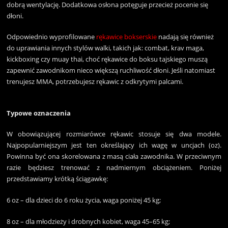
dobrą wentylację. Dodatkowa osłona potęguje przecież pocenie się
dłoni.
Odpowiednio wyprofilowane
rękawice bokserskie
nadają się również
do uprawiania innych stylów walki, takich jak: combat, krav maga,
kickboxing czy muay thai, choć rękawice do boksu tajskiego muszą
zapewnić zawodnikom nieco większą ruchliwość dłoni. Jeśli natomiast
trenujesz MMA, potrzebujesz rękawic z odkrytymi palcami.
Typowe oznaczenia
W obowiązującej rozmiarówce rękawic stosuje się dwa modele.
Najpopularniejszym jest ten określający ich wagę w uncjach (oz).
Powinna być ona skorelowana z masą ciała zawodnika. W przeciwnym
razie będziesz trenować z nadmiernym obciążeniem. Poniżej
przedstawiamy krótką ściągawkę:
6 oz – dla dzieci do 6 roku życia, waga poniżej 45 kg;
8 oz – dla młodzieży i drobnych kobiet, waga 45–65 kg;