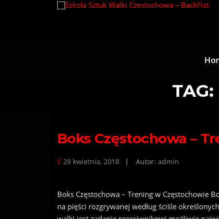
Przejdź
do
treści
Ho
TAG:
Boks Częstochowa – Tr
28 kwietnia, 2018
Autor:
admin
Boks Częstochowa – Trening w Częstochowie Bo
na pięści rozgrywanej według ściśle określonyc
walki jest zadanie przeciwnikowi możliwie najw