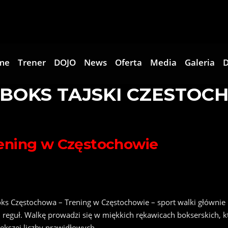
me
Trener
DOJO
News
Oferta
Media
Galeria
D
BOKS TAJSKI CZESTO
ening w Częstochowie
ks Częstochowa – Trening w Częstochowie – sport walki głównie
h reguł. Walkę prowadzi się w miękkich rękawicach bokserskich, 
iększej liczby prawidłowych…