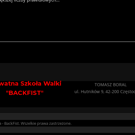
watna Szkoła Walki
TOMASZ BORAL
ul. Hutników 9, 42-200 Częst
"BACKFIST"
- BackFist. Wszelkie prawa zastrzeżone.