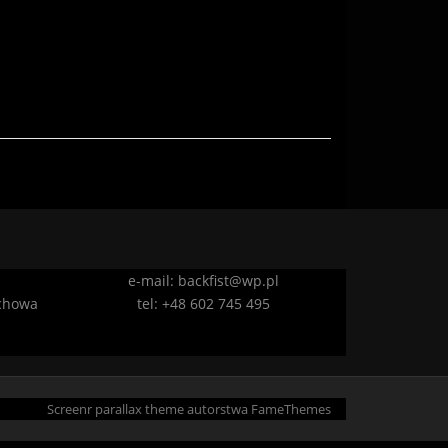
e-mail: backfist@wp.pl
ochowa
tel: +48 602 745 495
Screenr parallax theme
autorstwa FameThemes