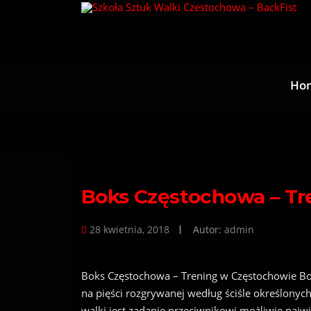
Przejdź
do
treści
Ho
Boks Częstochowa – Tr
28 kwietnia, 2018
Autor:
admin
Boks Częstochowa – Trening w Częstochowie Bo
na pięści rozgrywanej według ściśle określonyc
walki jest zadanie przeciwnikowi możliwie najw