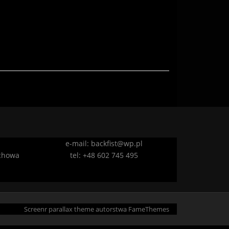
e-mail: backfist@wp.pl
ochowa
tel: +48 602 745 495
Screenr parallax theme
autorstwa FameThemes