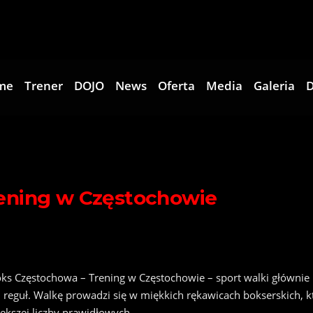
me
Trener
DOJO
News
Oferta
Media
Galeria
D
ening w Częstochowie
ks Częstochowa – Trening w Częstochowie – sport walki głównie
h reguł. Walkę prowadzi się w miękkich rękawicach bokserskich, 
iększej liczby prawidłowych…