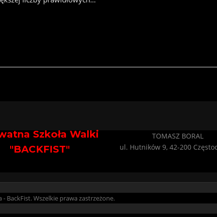
watna Szkoła Walki
TOMASZ BORAL
ul. Hutników 9, 42-200 Częst
"BACKFIST"
- BackFist. Wszelkie prawa zastrzeżone.