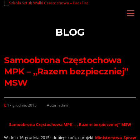
Przejdź
do
Menu
treści
BLOG
Samoobrona Częstochowa
MPK – „Razem bezpieczniej”
MSW
17 grudnia, 2015
Autor:
admin
Samoobrona Częstochowa MPK – „Razem bezpieczniej” MSW
W dniu 16 grudnia 2015r dobiegł końca projekt
Ministerstwa Spraw