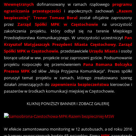
Wewnętrznych
dofinansowany w ramach rządowego
programu
ograniczania
przestępczości
i aspołecznych zachowań
„Razem
bezpieczniej”
.
Trener Tomasz Boral
został oficjalnie zaproszony
przez
Zarząd Spółki MPK w Częstochowie
na uroczystość
zakończenia projektu, który odbył się na terenie Miejskiego
Przedsiębiorstwa Komunikacyjnego. W uroczystości uczestniczył
Pan
Krzysztof Matyjaszczyk Prezydent Miasta
Częstochowy
,
Zarząd
Spółki MPK
w Częstochowie
,
przedstawiciele
Urzędu Miasta
i osoby
biorące udział w ww. projekcie oraz zaproszeni goście. Podsumowanie
projektu rozpoczęło się przemówieniem
Pana Romana Bolczyka
Prezesa MPK
od słów „Moja Przyjazna Komunikacja”. Prezes spółki
poruszył temat projektu w ramach, którego zrealizowano szereg
działań zmierzających do
zapewnienia bezpieczeństwa
kierowców i
pasażerów w środkach komunikacji miejskiej w Częstochowie.
KLIKNIJ PONIŻSZY BANNER I ZOBACZ GALERIĘ
W efekcie zamontowano monitoring w 12 autobusach, a od roku 2016
w kamery wyposażonych będzie 65 pojazdów. Firma
MPK
zaopatrzyła