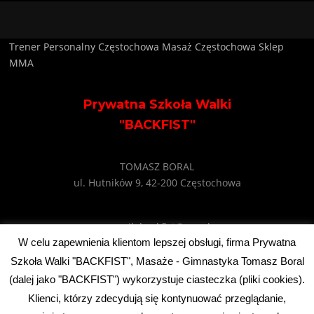
Trener Personalny Częstochowa
Masaż Częstochowa
Sklep
MMA
Prywatna Szkoła Walki
"BACKFIST"
TOMASZ BORAL
ul. Hutników 9, 42-200 Częstochowa
e-mail: backfist@wp.pl
tel: +48 602 745 495
W celu zapewnienia klientom lepszej obsługi, firma Prywatna
Szkoła Walki "BACKFIST", Masaże - Gimnastyka Tomasz Boral
(dalej jako "BACKFIST") wykorzystuje ciasteczka (pliki cookies).
Klienci, którzy zdecydują się kontynuować przeglądanie,