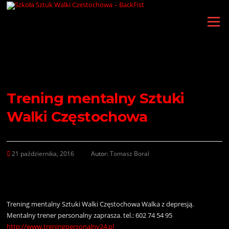
Przejdź
do
Menu
treści
Trening mentalny Sztuki
Walki Częstochowa
21 października, 2016
Autor:
Tomasz Boral
Trening mentalny Sztuki Walki Częstochowa Walka z depresją.
Mentalny trener personalny zaprasza. tel.: 602 74 54 95
http://www.treningpersonalny24.pl