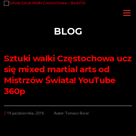
Przejdź
do
Menu
treści
BLOG
Sztuki walki Częstochowa ucz
się mixed martial arts od
Mistrzów Świata! YouTube
360p
19 października, 2016
Autor:
Tomasz Boral