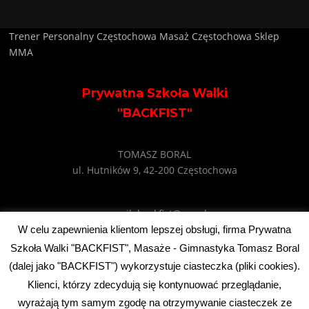
Trener Personalny Częstochowa
Masaż Częstochowa
Sklep
MMA
Prywatna Szkoła Walki
"BACKFIST"
TOMASZ BORAL
ul. Hutników 9, 42-200 Częstochowa
e-mail: backfist@wp.pl
tel: +48 602 745 495
W celu zapewnienia klientom lepszej obsługi, firma Prywatna
Szkoła Walki "BACKFIST", Masaże - Gimnastyka Tomasz Boral
(dalej jako "BACKFIST") wykorzystuje ciasteczka (pliki cookies).
Klienci, którzy zdecydują się kontynuować przeglądanie,
Prawa autorskie © 2026 Szkoła Sztuk Walki Czestochowa - BackFist.
wyrażają tym samym zgodę na otrzymywanie ciasteczek ze