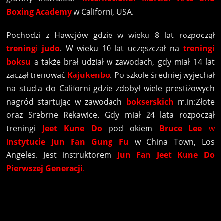
Boxing Academy
w Californi, USA.
Pochodzi z Hawajów gdzie w wieku 8 lat rozpoczął
treningi judo
. W wieku 10 lat uczęszczał na
treningi
boksu
a także brał udział w zawodach, gdy miał 14 lat
zaczął trenować
Kajukenbo
. Po szkole średniej wyjechał
na studia do Californi gdzie zdobył wiele prestiżowych
nagród startując w zawodach
bokserskich
m.in:Złote
oraz Srebrne Rękawice. Gdy miał 24 lata rozpoczął
treningi
Jeet Kune Do
pod okiem
Bruce Lee
w
I
nstytucie Jun Fan Gung Fu
w China Town, Los
Angeles. Jest instruktorem
Jun Fan Jeet Kune Do
Pierwszej Generacji
.