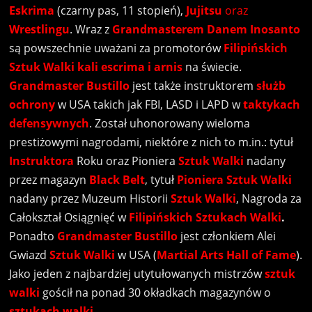
Eskrima
(czarny pas, 11 stopień),
Jujitsu
oraz
Wrestlingu
. Wraz z
Grandmasterem Danem Inosanto
są powszechnie uważani za promotorów
Filipińskich
Sztuk Walki kali escrima i arnis
na świecie.
Grandmaster Bustillo
jest także instruktorem
służb
ochrony
w USA takich jak FBI, LASD i LAPD w
taktykach
defensywnych
. Został uhonorowany wieloma
prestiżowymi nagrodami, niektóre z nich to m.in.: tytuł
Instruktora
Roku oraz Pioniera
Sztuk Walki
nadany
przez magazyn
Black Belt
, tytuł
Pioniera Sztuk Walki
nadany przez Muzeum Historii
Sztuk Walki
, Nagroda za
Całokształ Osiągnięć w
Filipińskich Sztukach Walki
.
Ponadto
Grandmaster
Bustillo
jest członkiem Alei
Gwiazd
Sztuk Walki
w USA (
Martial Arts Hall of Fame
).
Jako jeden z najbardziej utytułowanych mistrzów
sztuk
walki
gościł na ponad 30 okładkach magazynów o
sztukach walki
.