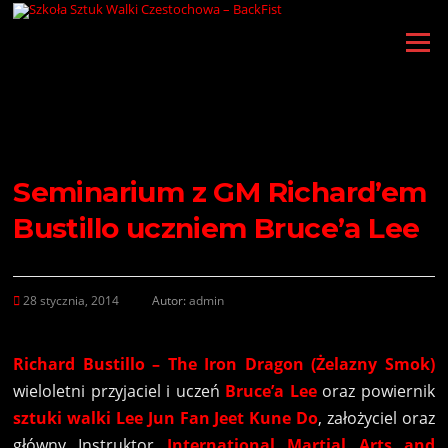
Przejdź
do
Menu
treści
Seminarium z GM Richard’em
Bustillo uczniem Bruce’a Lee
28 stycznia, 2014
Autor:
admin
Richard Bustillo
–
The Iron Dragon
(Żelazny Smok)
wieloletni przyjaciel i uczeń
Bruce’a Lee
oraz powiernik
sztuki walki Lee Jun Fan Jeet Kune Do
, założyciel oraz
główny Instruktor
International Martial Arts and