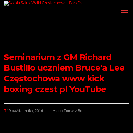
Przejdź
do
Menu
treści
Seminarium z GM Richard
Bustillo uczniem Bruce’a Lee
Częstochowa www kick
boxing czest pl YouTube
19 października, 2016
Autor:
Tomasz Boral