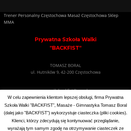
Trener Personalny Częstochowa
Masaż Częstochowa
Sklep
MMA
Prywatna Szkoła Walki
"BACKFIST"
TOMASZ BORAL
ul. Hutników 9, 42-200 Częstochowa
e-mail: backfist@wp.pl
tel: +48 602 745 495
W celu zapewnienia klientom lepszej obsługi, firma Prywatna
Szkoła Walki "BACKFIST", Masaże - Gimnastyka Tomasz Boral
(dalej jako "BACKFIST") wykorzystuje ciasteczka (pliki cookies).
Klienci, którzy zdecydują się kontynuować przeglądanie,
Prawa autorskie © 2026 Szkoła Sztuk Walki Czestochowa - BackFist.
wyrażają tym samym zgodę na otrzymywanie ciasteczek ze