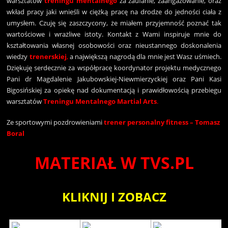
warsztatów
treningu mentalnego
za zaufanie, zaangażowanie, oraz
wkład pracy jaki wnieśli w ciężką pracę na drodze do jedności ciała z
umysłem. Czuję się zaszczycony, że miałem przyjemność poznać tak
wartościowe i wrażliwe istoty. Kontakt z Wami inspiruje mnie do
kształtowania własnej osobowości oraz nieustannego doskonalenia
wiedzy
trenerskiej
,
a największą nagrodą dla mnie jest Wasz uśmiech.
Dziękuję serdecznie za współpracę koordynator projektu medycznego
Pani dr Magdalenie Jakubowskiej-Niewmierzyckiej oraz Pani Kasi
Bigosińskiej za opiekę nad dokumentacją i prawidłowością przebiegu
warsztatów
Treningu
Mentalnego Martial Arts
.
Ze sportowymi pozdrowieniami
trener personalny fitness – Tomasz
Boral
MATERIAŁ W TVS.PL
KLIKNIJ I ZOBACZ