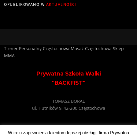
OPUBLIKOWANO W
AKTUALNOŚCI
Trener Personalny Częstochowa
Masaż Częstochowa
Sklep
MMA
Prywatna Szkoła Walki
"BACKFIST"
TOMASZ BORAL
ul. Hutników 9, 42-200 Częstochowa
e-mail: backfist@wp.pl
W celu zapewnienia klientom lepszej obsługi, firma Prywatna
tel: +48 602 745 495