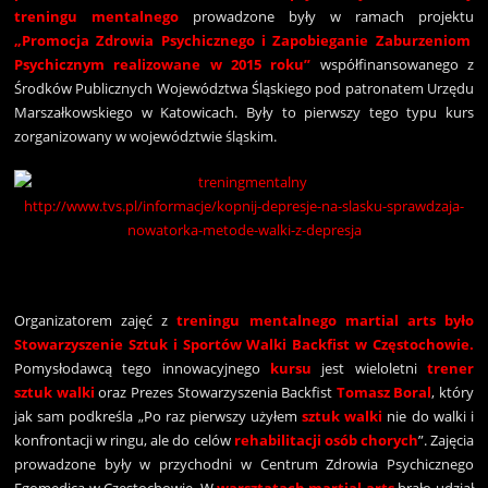
treningu mentalnego
prowadzone były w ramach projektu
„
Promocja Zdrowia Psychicznego i Zapobieganie Zaburzeniom
Psychicznym realizowane w 2015 roku
”
współfinansowanego z
Środków Publicznych Województwa Śląskiego pod patronatem Urzędu
Marszałkowskiego w Katowicach. Były to pierwszy tego typu kurs
zorganizowany w województwie śląskim.
http://www.tvs.pl/informacje/kopnij-depresje-na-slasku-sprawdzaja-
nowatorka-metode-walki-z-depresja
Organizatorem zajęć z
treningu mentalnego martial arts było
Stowarzyszenie Sztuk i Sportów Walki Backfist w Częstochowie
.
Pomysłodawcą tego innowacyjnego
kursu
jest wieloletni
trener
sztuk walki
oraz Prezes Stowarzyszenia Backfist
Tomasz Boral
, który
jak sam podkreśla „Po raz pierwszy użyłem
sztuk walki
nie do walki i
konfrontacji w ringu, ale do celów
rehabilitacji osób chorych
”. Zajęcia
prowadzone były w przychodni w Centrum Zdrowia Psychicznego