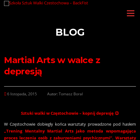
Przejdź
do
Menu
treści
BLOG
Martial Arts w walce z
depresją
6 listopada, 2015
Autor:
Tomasz Boral
Sztuki walki w Częstochowie – kopnij depresję 😉
W Częstochowie dobiegły końca warsztaty prowadzone pod hasłem
„
Trening Mentalny Martial Arts jako metoda wspomagająca
proces leczenia osób z zaburzeniami psychicznymi”. Warsztaty