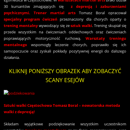
Egomedica w Częstochowie. W
warsztatach martial arts
brało udział
30 kursantów zmagających się
z
depresją
i
zaburzeniami
psychicznymi
.
Trener martial arts
Tomasz Boral opracował
specjalny program ćwiczeń
przeznaczony dla chorych oparty o
trening mentalny
wywodzący się ze
sztuk walki
. Trening skupiał się
przede wszystkim na ćwiczeniach oddechowych oraz ćwiczeniach
poprawiających motoryczność ruchową.
Warsztaty treningu
mentalnego
wspomogły leczenie chorych, poprawiło się ich
samopoczucie oraz zyskali pokłady pozytywnej energii do dalszego
działania.
KLIKNIJ PONIŻSZY OBRAZEK ABY ZOBACZYĆ
SCANY ESEJÓW
Sztuki walki Częstochowa Tomasz Boral – nowatorska metoda
walki z depresją!
Składam wyjątkowe podziękowanie wszystkim uczestnikom