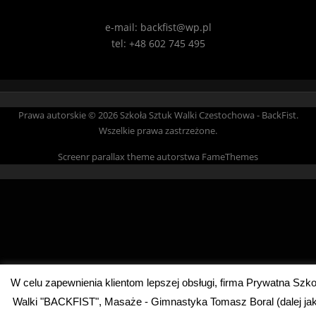
e-mail: backfist@wp.pl
tel: +48 602 745 495
Prawa autorskie © 2026 Szkoła Sztuk Walki Czestochowa - BackFist.
Wszelkie prawa zastrzeżone.
Screenr parallax theme
autorstwa FameThemes
W celu zapewnienia klientom lepszej obsługi, firma Prywatna Szko
Walki "BACKFIST", Masaże - Gimnastyka Tomasz Boral (dalej ja