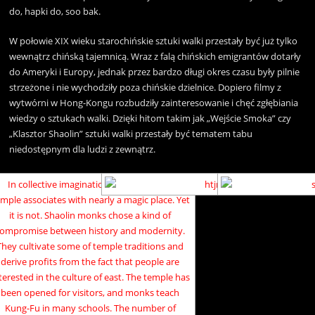
do, hapki do, soo bak.
W połowie XIX wieku starochińskie sztuki walki przestały być już tylko
wewnątrz chińską tajemnicą. Wraz z falą chińskich emigrantów dotarły
do Ameryki i Europy, jednak przez bardzo długi okres czasu były pilnie
strzeżone i nie wychodziły poza chińskie dzielnice. Dopiero filmy z
wytwórni w Hong-Kongu rozbudziły zainteresowanie i chęć zgłębiania
wiedzy o sztukach walki. Dzięki hitom takim jak „Wejście Smoka” czy
„Klasztor Shaolin” sztuki walki przestały być tematem tabu
niedostępnym dla ludzi z zewnątrz.