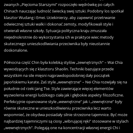
zwanych „Pięcioma Starszymi” rozpoczęło wędrówkę po całych
Chinach nauczając ludność świecką swej sztuki. Podobny los spotkał
klasztor Wudang i Emei. Uciekinierzy, aby zapewnić przetrwanie
odwiecznej sztuki walki i dokonać zemsty, modyfikowali style i
otwierali własne szkoły. Sytuacja polityczna kraju zmuszała
niejednokrotnie do wykorzystania ich w praktyce wiec metody
skutecznego unieszkodliwiania przeciwnika były nieustannie
doskonalone.
Północna część Chin była kolebką stylów „zewnętrznych” – Wai Chia
wywodzących się z klasztoru Shaolin. Techniki bazujące przede
wszystkim na sile mięsni najprawdopodobniej dały początek
japońskiemu karate. Zaś style „wewnętrzne” – Nei Chia rozwijały się na
południe od rzeki Jang Tse. Style zawierające więcej elementów
wyzwolenia energii ludzkiego ciała jak i głębokie aspekty filozoficzne.
Perfekcyjnie opanowane style „wewnętrzne” jak i „zewnętrzne” były
równie skuteczne w unieszkodliwieniu przeciwnika lecz warto
wspomnieć, że obydwa posiadały silnie strzeżone tajemnice. Być może
najbardziej tajemniczymi są ciosy „wibrującej ręki” stosowane w stylach
„wewnętrznych”. Polegają one na koncentracji własnej energii Chi i