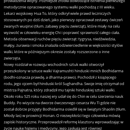
prowadzenia wojny. Późniejsze źródła dowodzące istnienia pierwszego
metodycznie opracowanego systemu walki pochodzą z III wieku.
Lekarz wojskowy Hua To, który odkrył wiele prawd leczniczych
stosowanych po dziś dzień, jako pierwszy opracował zestawy ćwiczeń
zwanych wuqinxi (tłum. zabawy pięciu zwierząt), które miały na celu
wyzwolić w człowieku energię Chi i poprawić sprawność całego ciała.
Metoda obserwacji ruchów pięciu zwierząt: tygrysa, niedźwiedzia,
małpy, żurawia i smoka znalazła odzwierciedlenie w większości stylów
walki, które w późniejszym okresie zostały rozszerzone o inne
zwierzęta.
Nowy rozdział w rozwoju wschodnich sztuk walki otworzył
przeszkolony w sztuce walki Vajramushti hinduski mnich Bodhidarma
(bodhi-oznacza prawdę, a dharma-prawo). Pochodził z książęcego
rodu, jego ojcem był hinduski król Sughandha. Swoje imię otrzymał od
mistrza Pajnatra, który zdradził mu tajniki hinduskiej sztuki walki.
Około roku 525 roku naszej ery udał się do Chin w celu szerzenia nauk
Buddy. Po wizycie na dworze ówczesnego cesarza Wu Ti gdzie nie
został dobrze przyjęty Bodhidarma osiedlił się w świątyni Shaolin (tłum.
Młody las) w prowincji Honan. O niezwykłości tego człowieka mówią
zapiski historyczne. Przeprowadził reformę klasztoru wprowadzając w
życie naukę higieny i medycyny. Jego zasługą jest również