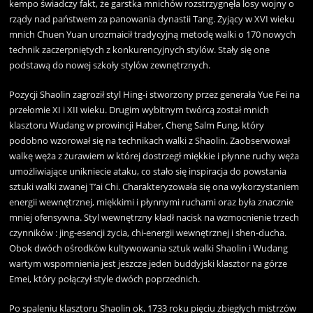
kempo świadczy fakt, że garstka mnichów rozstrzygnęła losy wojny o
rządy nad państwem za panowania dynastii Tang. Żyjący w XVI wieku
mnich Chuen Yuan urozmaicił tradycyjną metodę walki o 170 nowych
technik zaczerpniętych z konkurencyjnych stylów. Stały się one
podstawą do nowej szkoły stylów zewnętrznych.
Pozycji Shaolin zagroził styl Hing-i stworzony przez generała Yue Fei na
przełomie XI i XII wieku. Drugim wybitnym twórcą został mnich
klasztoru Wudang w prowincji Haber, Cheng Salm Fung, który
podobno wzorował się na technikach walki z Shaolin. Zaobserwował
walkę węża z żurawiem w której dostrzegł miękkie i płynne ruchy węża
umożliwiające unikniecie ataku, co stało się inspiracja do powstania
sztuki walki zwanej T’ai Chi. Charakteryzowała się ona wykorzystaniem
energii wewnętrznej, miękkimi i płynnymi ruchami oraz była znacznie
mniej ofensywna. Styl wewnętrzny kładł nacisk na wzmocnienie trzech
czynników : jing-esencji życia, chi-energii wewnętrznej i shen-ducha.
Obok dwóch ośrodków kultywowania sztuk walki Shaolin i Wudang
wartym wspomnienia jest jeszcze jeden buddyjski klasztor na górze
Emei, który połączył style dwóch poprzednich.
Po spaleniu klasztoru Shaolin ok. 1733 roku pięciu zbiegłych mistrzów