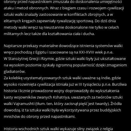
obrony przed napastnikiem zmuszała do doskonalenia umiejętności
ataku i metod obronnych. Wraz z biegiem czasu i rozwojem cywilizacji
sztuki walki znalazły zastosowanie w konfliktach zbrojnych, a w
elitarnych kręgach zapewniały rywalizację sportową. Do dziś dnia
metody walki wręcz są nieustannie doskonalone nie tylko w celach
militarnych lecz także dla kształtowania ciała i ducha.
Najstarsze przekazy materialne dowodzące istnienia systemów walki
wręcz pochodzą z Egiptu i szacowane są na XXI-XVIII wiek p.n.e.
W Starożytnej Grecji i Rzymie, gdzie sztuki walki były już ukształtowane
na wysokim poziomie zyskały ogromną popularność dzięki zmaganiom
gladiatorów.
Za kolebkę usystematyzowanych sztuk walki uważne są Indie, gdzie
wysoko rozwinięta cywilizacja istniała już w III tysiącleciu p.n.e. Burzliwa
historia i licznie prowadzone wojny doprowadziły do wykształcenia
kasty wojowników zwanych Kshatriya, uważanych za twórców sztuki
walki Vajramushti (tłum. ten, który zacisnął pięść jest twardy). Źródła
dowodzą, iż ta sztuka walki była wykorzystywana przez buddyjskich
mnichów do obrony przed napastnikami.
Historia wschodnich sztuk walki wykazuje silny związek z religia