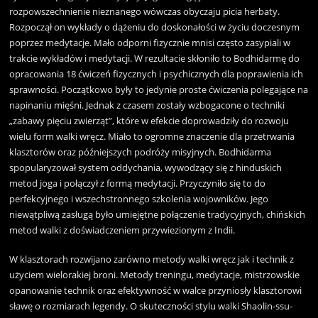
rozpowszechnienie nieznanego wówczas obyczaju picia herbaty.
Rozpoczął on wykłady o dążeniu do doskonałości w życiu doczesnym
poprzez medytacje. Mało odporni fizycznie mnisi często zasypiali w
trakcie wykładów i medytacji. W rezultacie skłoniło to Bodhidarmę do
opracowania 18 ćwiczeń fizycznych i psychicznych dla poprawienia ich
sprawności. Początkowo były to jedynie proste ćwiczenia polegające na
napinaniu mięśni. Jednak z czasem zostały wzbogacone o techniki
„zabawy pięciu zwierząt”, które w efekcie doprowadziły do rozwoju
wielu form walki wręcz. Miało to ogromne znaczenie dla przetrwania
klasztorów oraz późniejszych podróży misyjnych. Bodhidarma
spopularyzował system oddychania, wywodzący się z hinduskich
metod joga i połączył z formą medytacji. Przyczyniło się to do
perfekcyjnego i wszechstronnego szkolenia wojowników. Jego
niewątpliwą zasługą było umiejętne połączenie tradycyjnych, chińskich
metod walki z doświadczeniem przywiezionym z Indii.
W klasztorach rozwijano zarówno metody walki wręcz jak i technik z
użyciem wielorakiej broni. Metody treningu, medytacje, mistrzowskie
opanowanie technik oraz efektywność w walce przyniosły klasztorowi
sławę o rozmiarach legendy. O skuteczności stylu walki Shaolin-ssu-