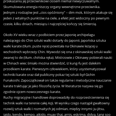
przekazaniu jej przeciwnikowi ciosem niemal niewyczuwalnym.
Skumulowana energia niszczy organy wewnętrzne przeciwnika.
Jednym z rodzajów jest „cios opóźniony” – dim mok, którym atakuje się
jeden z witalnych punktów na ciele, a efekt jest widoczny po pewnym
czasie, kilku dniach, miesiącu i najczęściej kończy się śmiercią.
Około XV wieku wraz z podbiciem przez Japonię archipelagu
należącego do Chin sztuki walki dotarły do Japonii. Japońska sztuka
walki karate (tłum. puste ręce) powstała na Okinawie leżącej u
wschodnich wybrzeży Chin. Wywodzi się ona z okinawskiej sztuki walki
zwanej to de (tłum. chińska ręka). Mistrzowie z Okinawy pobierali nauki
w Chinach wiec śmiało można stwierdzić, iż kung-fu jest dalekim
przodkiem karate. Pierwszym człowiekiem, który usystematyzował
techniki karate oraz dał publiczny pokaz tej sztuki był Gichin
Funakoshi. Zapoczątkował on także regularne i metodyczne nauczanie
karate traktując je jako filozofię życia. W literaturze nazywa się go
zgodnie ojcem nowoczesnego karate.
Ruchy migracyjne i handlowe doprowadziły do rozprzestrzenienia się
technik walki na terenie całej Azji. W wyniku czego nastąpił gwałtowny
rozwój sztuk walki i rozmaitych jej odmian, między innymi: ju-jitsu,
iaido, kendo, kempo, aikido, muay thai, arnis, eskrima, didya, tang soo