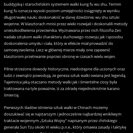
buddyjską i starochińskim systemem walki kung fu wu shu. Termin
kung fu oznacza wysoki poziom umiejętności osiągnięty w wyniku
długotrwałej nauki, doskonałość w danej dziedzinie; wu shu sztuki
wojenne. W klasztorach mnisi przez wieki rozwijali i doskonalili metody
unieszkodliwienia przeciwnika. Wyznawana przez nich filozofia Zen
nadała sztukom walki charakteru duchowego rozwoju jak i sposobu
doskonalenia umysłu i ciała, który w efekcie miał prowadzić do
samowyzwolenia. Lecz w głównej mierze miały one zapewnić
klasztorom przetrwanie poprzez obronę w czasach wielu wojen.
Pilnie strzeżone dowody historyczne, niedostępne dla uczonych oraz
ludzi z zewnątrz powodują, że geneza sztuk walki owiana jest legendą.
Tajemnica jaką otaczano metody walki jak i śmiertelne ciosy była
traktowana na tyle poważnie, iż za zdradę niejednokrotnie karano
śmiercią.
Pierwszych śladów istnienia sztuk walki w Chinach możemy
doszukiwać się w najstarszym i jednocześnie najbardziej wnikliwym
traktacie wojennym „Sztuka Wojny” napisanym przez chińskiego
generała Sun Tzu około VI wieku p.n.e., który omawia zasady i taktykę